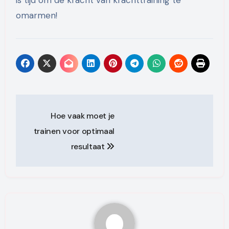
is tijd om de kracht van krachttraining te
omarmen!
Post
Hoe vaak moet je
navigation
trainen voor optimaal
resultaat