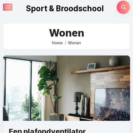
Skip
Sport & Broodschool
to
content
Wonen
Home
Wonen
Een plafondventilator